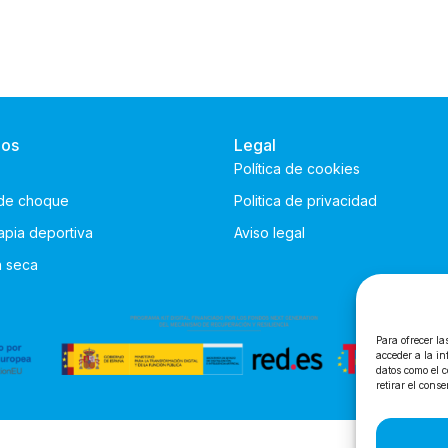
ios
Legal
Política de cookies
de choque
Politica de privacidad
rapia deportiva
Aviso legal
n seca
Para ofrecer la
acceder a la in
datos como el c
retirar el cons