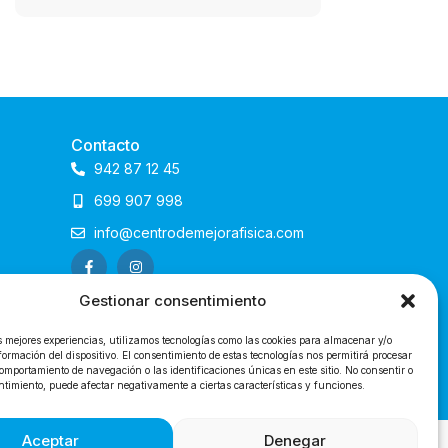
Contacto
942 87 12 45
699 907 998
info@centrodemejorafisica.com
Gestionar consentimiento
s mejores experiencias, utilizamos tecnologías como las cookies para almacenar y/o
formación del dispositivo. El consentimiento de estas tecnologías nos permitirá procesar
omportamiento de navegación o las identificaciones únicas en este sitio. No consentir o
entimiento, puede afectar negativamente a ciertas características y funciones.
@2024 Centro de Mejora Física
Aceptar
Denegar