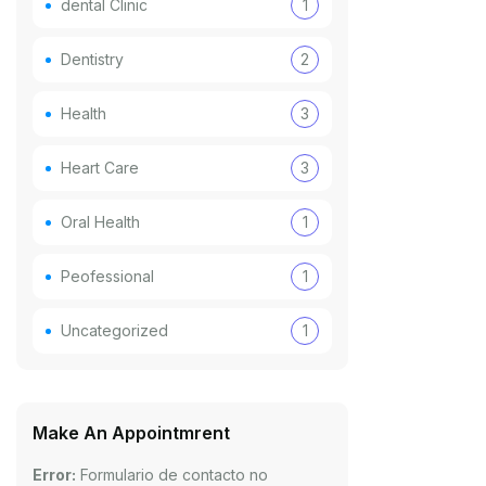
dental Clinic
1
Dentistry
2
Health
3
Heart Care
3
Oral Health
1
Peofessional
1
Uncategorized
1
Make An Appointmrent
Error:
Formulario de contacto no